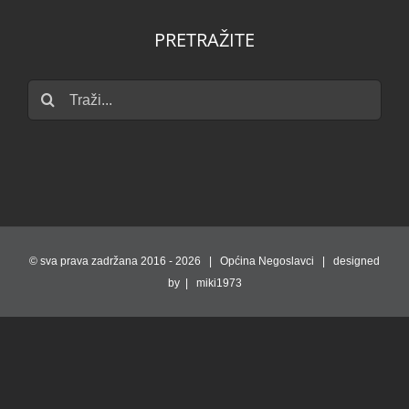
PRETRAŽITE
Traži...
© sva prava zadržana 2016 -
2026 | Općina Negoslavci | designed
by | miki1973