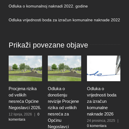
Odluka o komunalnoj naknadi 2022. godine
Odluka vrijednosti boda za izračun komunalne naknade 2022
Prikaži povezane objave
Procjena rizika
Odluka o
Odluka o
O
od velikih
donošenju
vrijednosti boda
i
nesreća Općine
revizije Procjene
za izračun
P
Negoslavci 2026.
rizika od velikih
komunalne
u
nesreća za
naknade 2026
N
12 lipnja, 2026
|
0
komentara
Općinu
24 prosinca, 2025
|
1
0 komentara
|
Negoslavci