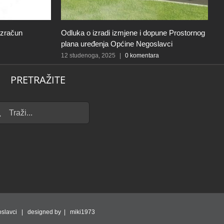
izračun
Odluka o izradi izmjene i dopune Prostornog
I
plana uređenja Općine Negoslavci
k
p
12 studenoga, 2025
|
0 komentara
p
PRETRAŽITE
12
...
slavci | designed by | miki1973