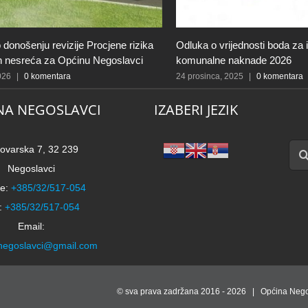
 donošenju revizije Procjene rizika
Odluka o vrijednosti boda za 
ih nesreća za Općinu Negoslavci
komunalne naknade 2026
2026
|
0 komentara
24 prosinca, 2025
|
0 komentara
NA NEGOSLAVCI
IZABERI JEZIK
Traži
ovarska 7, 32 239
Negoslavci
e:
+385/32/517-054
:
+385/32/517-054
Email:
negoslavci@gmail.com
© sva prava zadržana 2016 -
2026 | Općina Nego