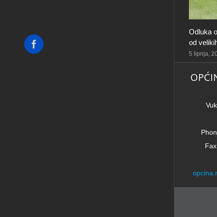
Odluka o
od velik
Facebook
5 lipnja, 
OPĆI
Vuk
Phon
Fax
opcina.