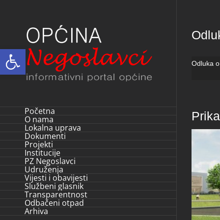
Skip
to
Odlu
content
Open toolbar
Odluka o
Početna
Prik
O nama
Lokalna uprava
Dokumenti
Projekti
Institucije
PZ Negoslavci
Udruženja
Vijesti i obavijesti
Službeni glasnik
Transparentnost
Odbačeni otpad
Arhiva