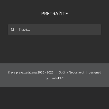
PRETRAŽITE
Traži...
© sva prava zadržana 2016 -
2026 | Općina Negoslavci | designed
by | miki1973