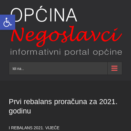
Skip
to
Open toolbar
content
Idi na...
Prvi rebalans proračuna za 2021.
godinu
I REBALANS 2021. VIJEĆE