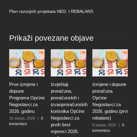
Plan razvojnih projekata NEG. I REBALANS
Prikaži povezane objave
Prve izmjene i
Izvještaji
Izmjene i dopune
I
dopune
proračuna,
proračuna
i
Programa Općine
proračunskih i
Općine
p
Negoslavci za
izvanproračunskih
Negoslavci za
N
2026. godinu
korisnika Općine
2026. godinu (prvi
2
Negoslavci za
rebalans)
16 srpnja, 2026
|
0
2
komentara
k
prvih šest
9 srpnja, 2026
|
0
komentara
mjeseci 2026.