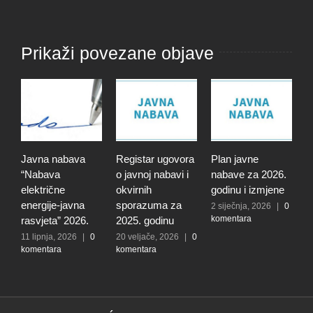
Prikaži povezane objave
Javna nabava
Registar ugovora
Plan javne
J
“Nabava
o javnoj nabavi i
nabave za 2026.
“
električne
okvirnih
godinu i izmjene
p
energije-javna
sporazuma za
V
2 siječnja, 2026
|
0
komentara
rasvjeta” 2026.
2025. godinu
u
11 lipnja, 2026
|
0
20 veljače, 2026
|
0
4
komentara
komentara
|