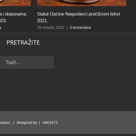
ma i dopunama
Statut Općine Negoslavci pročišćeni tekst
P
023.
2021.
N
a
26 veljače, 2021
|
0 komentara
1
PRETRAŽITE
...
slavci | designed by | miki1973