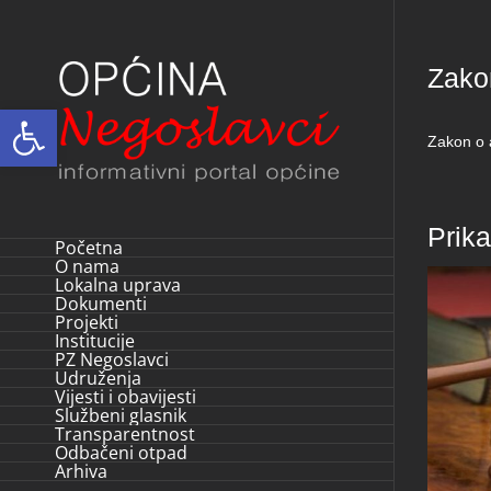
Skip
to
Zako
content
Open toolbar
Zakon o 
Prik
Početna
O nama
Lokalna uprava
Dokumenti
Projekti
Institucije
PZ Negoslavci
Udruženja
Vijesti i obavijesti
Službeni glasnik
Transparentnost
Odbačeni otpad
Arhiva