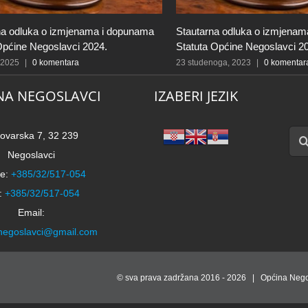
na odluka o izmjenama i dopunama
Stautarna odluka o izmjena
Općine Negoslavci 2024.
Statuta Općine Negoslavci 2
, 2025
|
0 komentara
23 studenoga, 2023
|
0 komentar
NA NEGOSLAVCI
IZABERI JEZIK
Traži
ovarska 7, 32 239
Negoslavci
e:
+385/32/517-054
:
+385/32/517-054
Email:
negoslavci@gmail.com
© sva prava zadržana 2016 -
2026 | Općina Nego