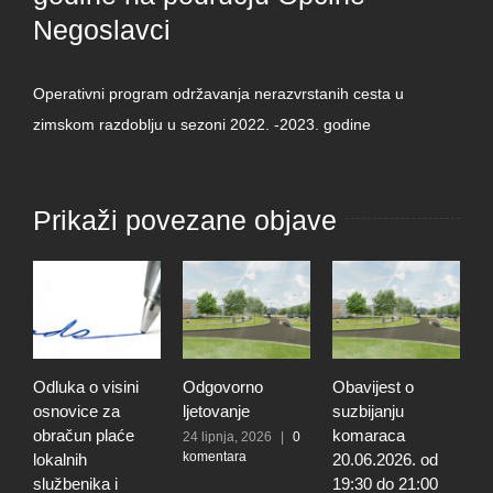
Negoslavci
Operativni program održavanja nerazvrstanih cesta u
zimskom razdoblju u sezoni 2022. -2023. godine
Prikaži povezane objave
Odluka o visini
Odgovorno
Obavijest o
P
osnovice za
ljetovanje
suzbijanju
o
obračun plaće
komaraca
n
24 lipnja, 2026
|
0
komentara
lokalnih
20.06.2026. od
N
službenika i
19:30 do 21:00
1