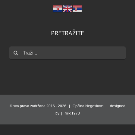
PRETRAŽITE
Traži...
© sva prava zadržana 2016 -
2026 | Općina Negoslavci | designed
by | miki1973