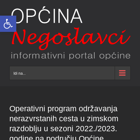
Skip
to
Open toolbar
content
Idi na...
Operativni program održavanja
nerazvrstanih cesta u zimskom
razdoblju u sezoni 2022./2023.
godine na području Općine