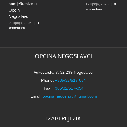
k
namještenika u
17 lipnja, 2026
|
0
komentara
Općini
Negoslavci
29 lipnja, 2026
|
0
komentara
OPĆINA NEGOSLAVCI
Vukovarska 7, 32 239 Negoslavci
Phone:
+385/32/517-054
Fax:
+385/32/517-054
Email:
opcina.negoslavci@gmail.com
IZABERI JEZIK