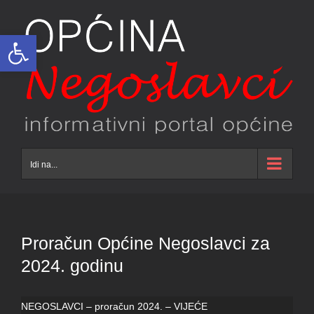
Skip
to
Open toolbar
content
Idi na...
Proračun Općine Negoslavci za
2024. godinu
NEGOSLAVCI – proračun 2024. – VIJEĆE