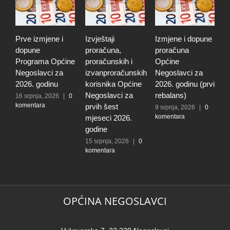
Prve izmjene i
Izvještaji
Izmjene i dopune
I
dopune
proračuna,
proračuna
i
Programa Općine
proračunskih i
Općine
p
Negoslavci za
izvanproračunskih
Negoslavci za
N
2026. godinu
korisnika Općine
2026. godinu (prvi
2
Negoslavci za
rebalans)
16 srpnja, 2026
|
0
2
komentara
k
prvih šest
9 srpnja, 2026
|
0
komentara
mjeseci 2026.
godine
15 srpnja, 2026
|
0
komentara
OPĆINA NEGOSLAVCI