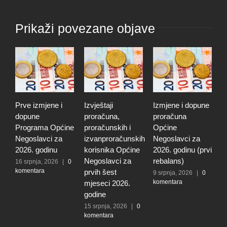
Prikaži povezane objave
Prve izmjene i
Izvještaji
Izmjene i dopune
I
dopune
proračuna,
proračuna
i
Programa Općine
proračunskih i
Općine
p
Negoslavci za
izvanproračunskih
Negoslavci za
N
2026. godinu
korisnika Općine
2026. godinu (prvi
2
Negoslavci za
rebalans)
16 srpnja, 2026
|
0
2
komentara
k
prvih šest
9 srpnja, 2026
|
0
komentara
mjeseci 2026.
godine
15 srpnja, 2026
|
0
komentara