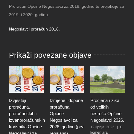
Proračun Općine Negoslavci za 2018. godinu te projekcije za
2019. i 2020. godinu.
Negoslavci proračun 2018.
Prikaži povezane objave
Izvještaji
Izmjene i dopune
Procjena rizika
O
proračuna,
proračuna
od velikih
d
proračunskih i
Općine
nesreća Općine
r
izvanproračunskih
Negoslavci za
Negoslavci 2026.
r
korisnika Općine
2026. godinu (prvi
n
12 lipnja, 2026
|
0
komentara
Negoslavci za
rebalans)
O