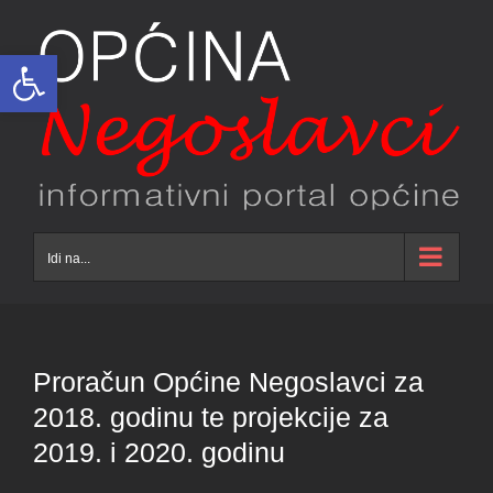
Skip
to
Open toolbar
content
Idi na...
Proračun Općine Negoslavci za
2018. godinu te projekcije za
2019. i 2020. godinu