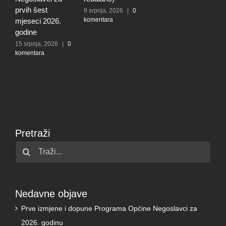
prvih šest
N
9 srpnja, 2026
|
0
komentara
mjeseci 2026.
5
k
godine
15 srpnja, 2026
|
0
komentara
Pretraži
Traži...
Nedavne objave
Prve izmjene i dopune Programa Općine Negoslavci za
2026. godinu