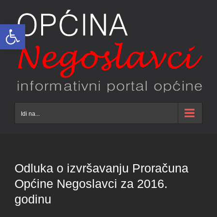
Skip
to
Open toolbar
content
Idi na...
Odluka o izvršavanju Proračuna
Općine Negoslavci za 2016.
godinu