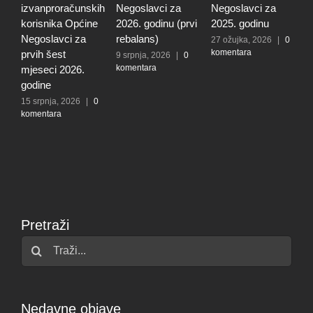
roračunskih
Negoslavci za
Negoslavci za
Općine
ika Općine
2026. godinu (prvi
2025. godinu
Negoslavci 
avci za
rebalans)
2025. godinu
27 ožujka, 2026
|
0
komentara
šest
9 srpnja, 2026
|
0
27 ožujka, 202
komentara
komentara
i 2026.
ja, 2026
|
0
ara
Pretraži
Traži...
Nedavne objave
Prve izmjene i dopune Programa Općine Negoslavci za