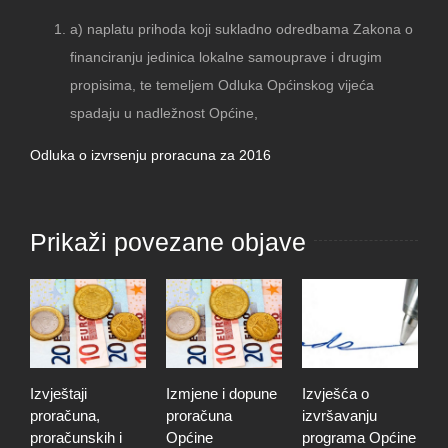
a) naplatu prihoda koji sukladno odredbama Zakona o
financiranju jedinica lokalne samouprave i drugim
propisima, te temeljem Odluka Općinskog vijeća
spadaju u nadležnost Općine,
Odluka o izvrsenju proracuna za 2016
Prikaži povezane objave
aji
Izmjene i dopune
Izvješća o
Godišnji izvj
una,
proračuna
izvršavanju
o izvršenju
unskih i
Općine
programa Općine
proračuna