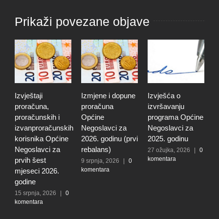
Prikaži povezane objave
aji
Izmjene i dopune
Izvješća o
Godišnji izvj
čuna,
proračuna
izvršavanju
o izvršenju
unskih i
Općine
programa Općine
proračuna
proračunskih
Negoslavci za
Negoslavci za
Općine
ika Općine
2026. godinu (prvi
2025. godinu
Negoslavci 
lavci za
rebalans)
2025. godin
27 ožujka, 2026
|
0
komentara
šest
9 srpnja, 2026
|
0
27 ožujka, 202
komentara
komentara
ci 2026.
e
ja, 2026
|
0
ara