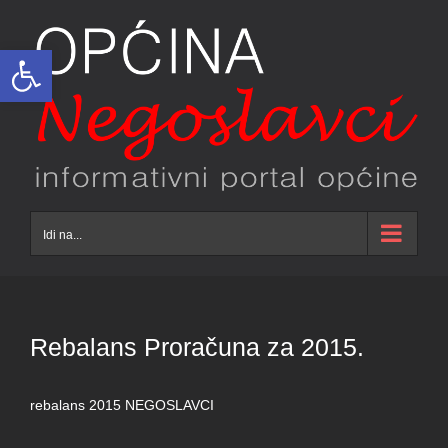
Skip
to
Open toolbar
content
Idi na...
Rebalans Proračuna za 2015.
rebalans 2015 NEGOSLAVCI