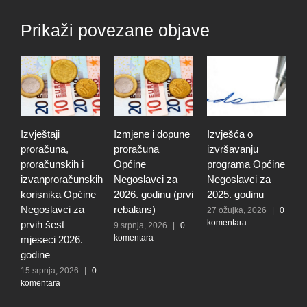
Prikaži povezane objave
Izvještaji
Izmjene i dopune
Izvješća o
Godi
proračuna,
proračuna
izvršavanju
o i
proračunskih i
Općine
programa Općine
pro
izvanproračunskih
Negoslavci za
Negoslavci za
Opć
korisnika Općine
2026. godinu (prvi
2025. godinu
Neg
Negoslavci za
rebalans)
202
27 ožujka, 2026
|
0
komentara
prvih šest
9 srpnja, 2026
|
0
27 o
komentara
kom
mjeseci 2026.
godine
15 srpnja, 2026
|
0
komentara