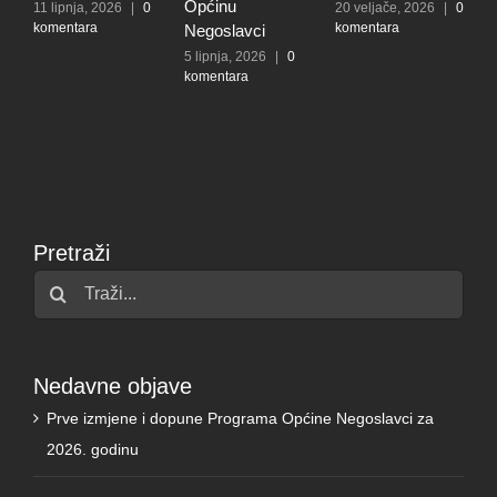
Općinu
ipnja, 2026
|
0
20 veljače, 2026
|
0
entara
komentara
Negoslavci
5 lipnja, 2026
|
0
komentara
Pretraži
Traži...
Nedavne objave
Prve izmjene i dopune Programa Općine Negoslavci za
2026. godinu