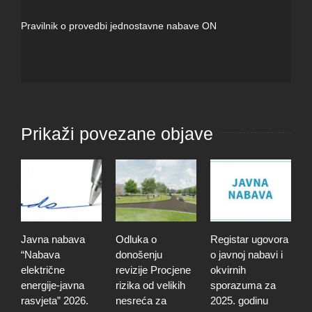
Pravilnik o provedbi jednostavne nabave ON
Prikaži povezane objave
na nabava
Odluka o
Registar ugovora
Plan javn
abava
donošenju
o javnoj nabavi i
nabave z
ktrične
revizije Procjene
okvirnih
godinu i 
rgije-javna
rizika od velikih
sporazuma za
2 siječnja,
komentara
vjeta” 2026.
nesreća za
2025. godinu