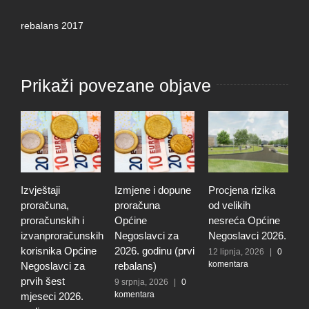
rebalans 2017
Prikaži povezane objave
eštaji
Izmjene i dopune
Procjena rizika
Odluka o
računa,
proračuna
od velikih
donošenju
ačunskih i
Općine
nesreća Općine
revizije P
anproračunskih
Negoslavci za
Negoslavci 2026.
rizika od v
snika Općine
2026. godinu (prvi
nesreća z
12 lipnja, 2026
|
0
komentara
oslavci za
rebalans)
Općinu
h šest
Negoslavc
9 srpnja, 2026
|
0
komentara
seci 2026.
5 lipnja, 20