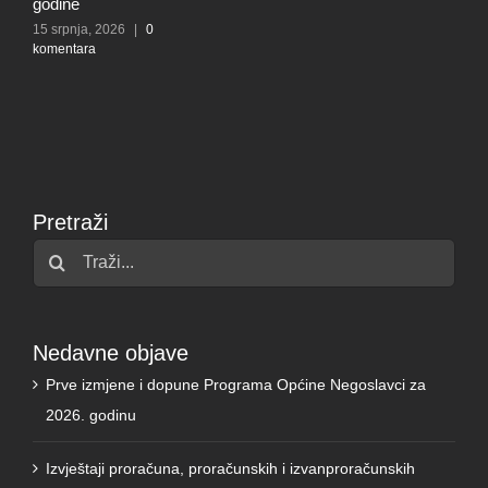
komentara
ine
rpnja, 2026
|
0
ntara
Pretraži
Traži...
Nedavne objave
Prve izmjene i dopune Programa Općine Negoslavci za
2026. godinu
Izvještaji proračuna, proračunskih i izvanproračunskih
korisnika Općine Negoslavci za prvih šest mjeseci 2026.