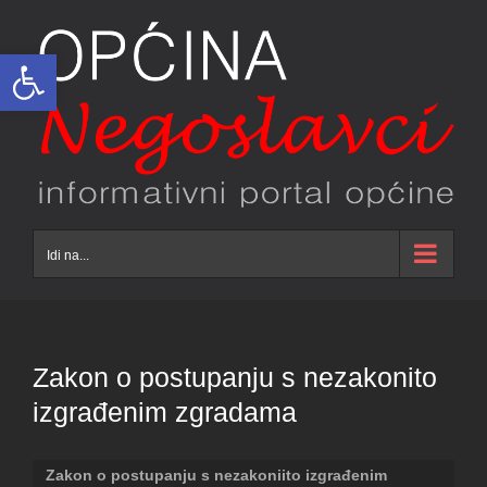
Skip
to
Open toolbar
content
Idi na...
Zakon o postupanju s nezakonito
izgrađenim zgradama
Zakon o postupanju s nezakoniito izgrađenim