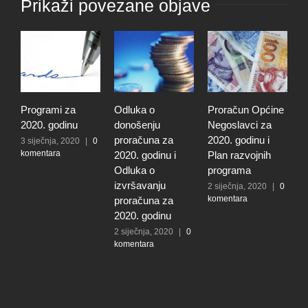
Prikaži povezane objave
mi za
Odluka o
Proračun Općine
Drugi rebalan
odinu
donošenju
Negoslavci za
proračuna za
proračuna za
2020. godinu i
2019. godinu
a, 2020
|
0
ra
2020. godinu i
Plan razvojnih
2 siječnja, 2020
komentara
Odluka o
programa
izvršavanju
2 siječnja, 2020
|
0
komentara
proračuna za
2020. godinu
2 siječnja, 2020
|
0
komentara