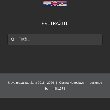
PRETRAŽITE
Traži...
© sva prava zadržana 2016 -
2026 | Općina Negoslavci | designed
by | miki1973