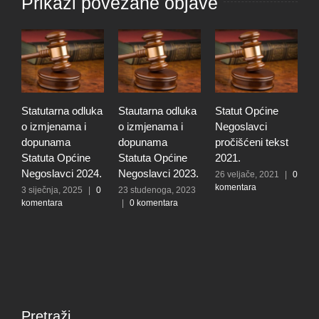
Prikaži povezane objave
tutarna odluka
Stautarna odluka
Statut Općine
Poslovnik
zmjenama i
o izmjenama i
Negoslavci
Općinskog
punama
dopunama
pročišćeni tekst
Općine
tuta Općine
Statuta Općine
2021.
Negoslavc
oslavci 2024.
Negoslavci 2023.
26 veljače, 2021
|
0
13 studeno
komentara
|
0 komen
ječnja, 2025
|
0
23 studenoga, 2023
entara
|
0 komentara
Pretraži