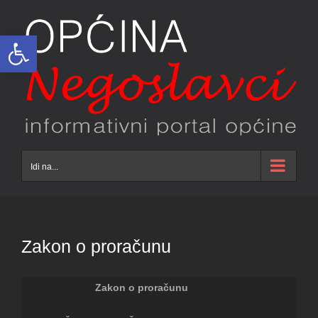
Skip
to
Open toolbar
content
Idi na...
Zakon o proračunu
Zakon o proračunu